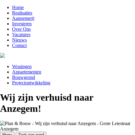
Home
Realisaties
Aannemerij
Investeren
Over Ons
Vacatures
Nieuws
Contact
Woningen
Appartementen
Bouwgrond
Projectontwikkeling
Wij zijn verhuisd naar
Anzegem!
Menu
Zoek een pand